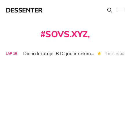
DESSENTER
SOVS.XYZ,
Diena kriptoje: BTC jau ir rinkimuose Lenkijoje, "OpenAI" ICO, USD 120 investicija ir USD 179 mln. pelnas
4 min read
LAP
18