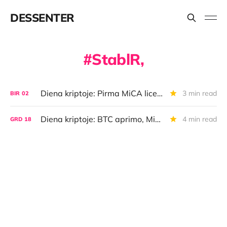
DESSENTER
StablR,
Diena kriptoje: Pirma MiCA licencija Lietuvoje, BTC ralio pauzė, Bitkoino naujienų ralis
3 min read
BIR
02
Diena kriptoje: BTC aprimo, MiCA gairės, milžinų asmeniškumai, "LastPass" aukos
4 min read
GRD
18