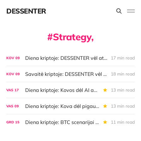
DESSENTER
Strategy,
Diena kriptoje: DESSENTER vėl atsinaujino, istorinė Bitkoino savaitė, AI pasirinkimai, lietuviška MiCA
17 min read
KOV
09
Savaitė kriptoje: DESSENTER vėl atsinaujino, istorinė Bitkoino savaitė, AI pasirinkimai, lietuviška MiCA
18 min read
KOV
09
Diena kriptoje: Kovos dėl AI agentų dėmesio, BTC apsauga nuo kvantų, TradFi ir DeFi jungtuvės ir dar daugiau
13 min read
VAS
17
Diena kriptoje: Kova dėl pigaus BTC, Bitkoino "žaibo" rekordas, rusiškos kripto paskolos, uždirbk iš AI ir dar daugiau
13 min read
VAS
09
Diena kriptoje: BTC scenarijai 2026 m., TradFi imasi kriptoturto, latviai pirmauja, BTC verslų šuolis ir dar daugiau
11 min read
GRD
15