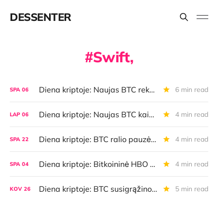
DESSENTER
Swift,
Diena kriptoje: Naujas BTC rekordas ir Q4 lūkesčiai, BTCFi, "Coldcard" naujienos ir dar daugiau
6 min read
SPA
06
Diena kriptoje: Naujas BTC kainos rekordas, draugiškesni politikai, kripto valymas Lietuvoje
4 min read
LAP
06
Diena kriptoje: BTC ralio pauzė, Bitkoinas trukdo biudžeto deficitui, "Ledger" ir "MetaMask" naujienos
4 min read
SPA
22
Diena kriptoje: Bitkoininė HBO rinkodara, įtartinas NFT sandoris, besikeičianti keityklų rinka
4 min read
SPA
04
Diena kriptoje: BTC susigrąžino USD 70 000, perspėjimas "Mac" vartotojams, SWIFT ir CBDC
5 min read
KOV
26