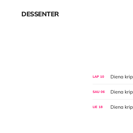
DESSENTER
LAP
10
SAU
06
LIE
18