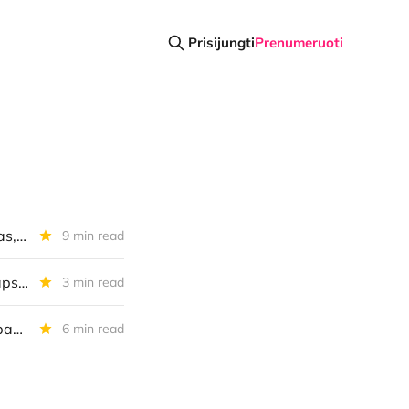
Prisijungti
Prenumeruoti
Diena kriptoje: Peržiūrimi BTC signalai ir prognozės, lietuviškas siūlymas, apsauga nuo šiaurės korėjiečių ir dar daugiau
9 min read
Diena kriptoje: BTC vėl prie USD 100 000, spaudimas bankams, kaip apsisaugoti nuo fišingo
3 min read
Diena kriptoje: BTC testai, žiedai ir "Telegram" tiltai, Vitaliko Buterino pamokslas, KYC blogis
6 min read