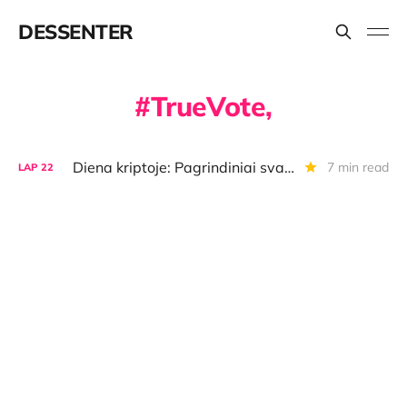
DESSENTER
TrueVote,
Diena kriptoje: Pagrindiniai svarbiausios "Binance" naujienos dalykai, Bitkoino "kasėjų" cenzūros ženklai
7 min read
LAP
22