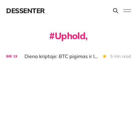
DESSENTER
Uphold,
Diena kriptoje: BTC pigimas ir lūkesčiai, airdropų pokyčiai, Vatikano NFT, investuotojų apklausa
5 min read
BIR
19