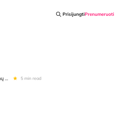
Prisijungti
Prenumeruoti
Diena kriptoje: 2% iki USD 100 000/BTC, bananas, "Netflix" ir memkoinų pamokos
5 min read