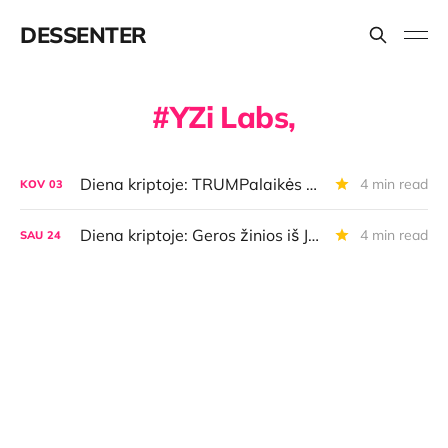
DESSENTER
YZi Labs,
Diena kriptoje: TRUMPalaikės BTC nuolaidos, JAV kripto portfelis, kripto AI signalai ir dar daugiau
4 min read
KOV
03
Diena kriptoje: Geros žinios iš JAV, blogos žinios iš Prancūzijos, CZ imasi investicijų, BTC ruošiasi kažkam
4 min read
SAU
24