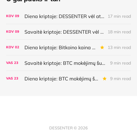
Diena kriptoje: DESSENTER vėl atsinaujino, istorinė Bitkoino savaitė, AI pasirinkimai, lietuviška MiCA
17 min read
KOV
09
Savaitė kriptoje: DESSENTER vėl atsinaujino, istorinė Bitkoino savaitė, AI pasirinkimai, lietuviška MiCA
18 min read
KOV
09
Diena kriptoje: Bitkoino kaina atsilieka nuo plėtros, kuo mokės AI agentai, Ethereum aktyvėjimas ir dar daugiau
13 min read
KOV
02
Savaitė kriptoje: BTC mokėjimų šuolis, naujoviška kredito linija, AI agentų galimybės bei klaidos ir dar daugiau
9 min read
VAS
23
Diena kriptoje: BTC mokėjimų šuolis, naujoviška kredito linija, AI agentų galimybės bei klaidos ir dar daugiau
9 min read
VAS
23
DESSENTER © 2026