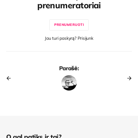
prenumeratoriai
PRENUMERUOTI
Jau turi paskyrą? Prisijunk
Parašė:
O gal patiks ir tai?