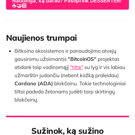
Naudinga, ką darau? Pastiprink DESSENTER!
☕🤝🏻
Naujienos trumpai
Bitkoino ekosistemos ir panaudojimo atvejų
gausinimu užsiimantis
"BitcoinOS"
projektas
atidarė taip vadinamąjį
"tiltą"
su lyg ir vis labiau
užmarštin judančiu (nebent kažką praleidau)
Cardano (ADA)
blokčeinu. Tokie technologiniai
tiltai padeda žetonams judėti tarp skirtingų
blokčeinų.
Sužinok, ką sužino