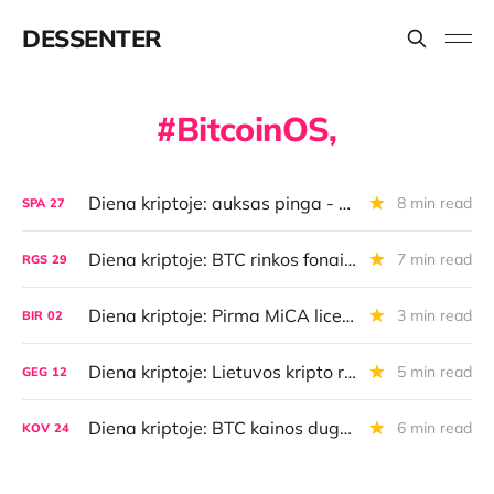
DESSENTER
BitcoinOS,
Diena kriptoje: auksas pinga - BTC brangsta, Lietuvos reitingas, Bitkoino, top piniginių naujienos ir dar daugiau
8 min read
SPA
27
Diena kriptoje: BTC rinkos fonai, info chaosai ir milijonieriai, "Vanguard" pasidavė, BTC per "iMessage" ir dar daugiau
7 min read
RGS
29
Diena kriptoje: Pirma MiCA licencija Lietuvoje, BTC ralio pauzė, Bitkoino naujienų ralis
3 min read
BIR
02
Diena kriptoje: Lietuvos kripto rinkos pergalė, BTC vėl USD 100K zonoje, Ethereum atsinaujino ir sužibėjo
5 min read
GEG
12
Diena kriptoje: BTC kainos dugno nuojautos, lietuviški duomenys, BTC paskolos, Solana susimovė
6 min read
KOV
24