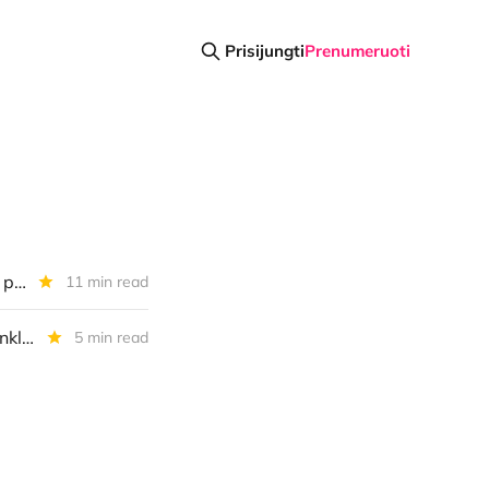
Prisijungti
Prenumeruoti
Diena kriptoje: BTC scenarijai 2026 m., TradFi imasi kriptoturto, latviai pirmauja, BTC verslų šuolis ir dar daugiau
11 min read
Diena kriptoje: Projektų rezultatai, dar vienas Bitkoino L2, naujas paminklas Satoshi
5 min read